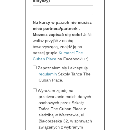
dotyczy)
Na kursy w parach nie musisz
mieć partnera/partnerki.
Możesz zapisać się solo!
Jeśli
wolisz przyjść z osobą
towarzyszącą, znajdź ją na
naszej grupie
Kursanci The
Cuban Place
na Facebook'u :)
Akceptacja
Zapoznałem się i akceptuję
regulaminu
regulamin
Szkoły Tańca The
Cuban Place.
Zgoda
Wyrażam zgodę na
na
przetwarzanie moich danych
przetwarzanie
osobowych przez Szkołę
danych
Tańca The Cuban Place z
osobowych
siedzibą w Warszawie, ul.
Białobrzeska 32, w sprawach
związanych z wybranym