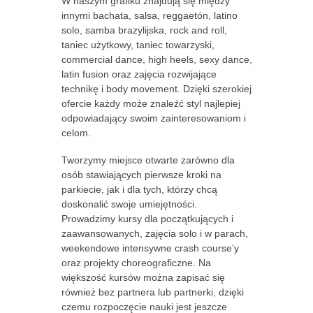
W naszym grafiku znajdują się między
innymi bachata, salsa, reggaetón, latino
solo, samba brazylijska, rock and roll,
taniec użytkowy, taniec towarzyski,
commercial dance, high heels, sexy dance,
latin fusion oraz zajęcia rozwijające
technikę i body movement. Dzięki szerokiej
ofercie każdy może znaleźć styl najlepiej
odpowiadający swoim zainteresowaniom i
celom.
Tworzymy miejsce otwarte zarówno dla
osób stawiających pierwsze kroki na
parkiecie, jak i dla tych, którzy chcą
doskonalić swoje umiejętności.
Prowadzimy kursy dla początkujących i
zaawansowanych, zajęcia solo i w parach,
weekendowe intensywne crash course’y
oraz projekty choreograficzne. Na
większość kursów można zapisać się
również bez partnera lub partnerki, dzięki
czemu rozpoczęcie nauki jest jeszcze