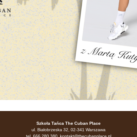
Szkoła Tańca The Cuban Place
ul. Białobrzeska 32, 02-341 Warszawa
tel. 666 280 380,
kontakt@thecubanplace.pl