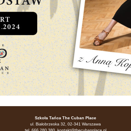
Szkoła Tańca The Cuban Place
ul. Białobrzeska 32, 02-341 Warszawa
tel. 666 280 380,
kontakt@thecubanplace.pl