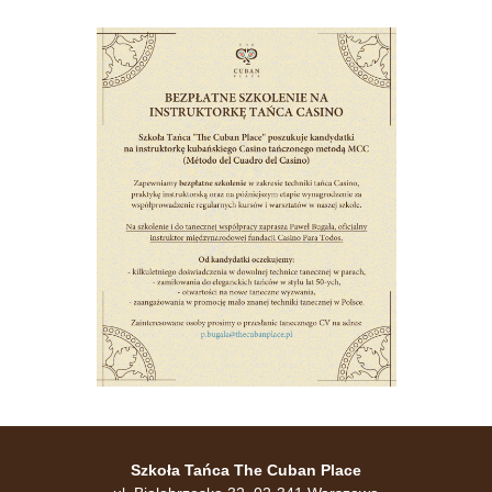
Szkoła Tańca The Cuban Place